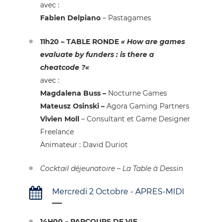
avec :
Fabien Delpiano
– Pastagames
11h20 – TABLE RONDE
«
How are games
evaluate by funders : is there a
cheatcode ?
«
avec :
Magdalena Buss
–
Nocturne Games
Mateusz Osinski
–
Agora Gaming Partners
Vivien Moll
– Consultant et Game Designer
Freelance
Animateur :
David Duriot
Cocktail déjeunatoire – La Table à Dessin
Mercredi 2 Octobre - APRES-MIDI
14H00 – PARCOURS DE VIE