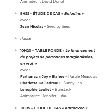
Animateur :
David Duriot
9H55 – ÉTUDE DE CAS
«
Baladins »
avec :
Jean Nicolas
– Seed by Seed
Pause
10H20 – TABLE RONDE
«
Le financement
de projets de personnes marginalisées,
en vrai
»
avec :
Farhanaz « Joy » Elahee
– Purple Meadows
Charlotte Gailledreau
– Sunny Lab
Lenophie Leuliet
– Bunstack
Animatrice :
Jennifer Lufau
11H05 – ÉTUDE DE CAS
«
KarmaZoo
«