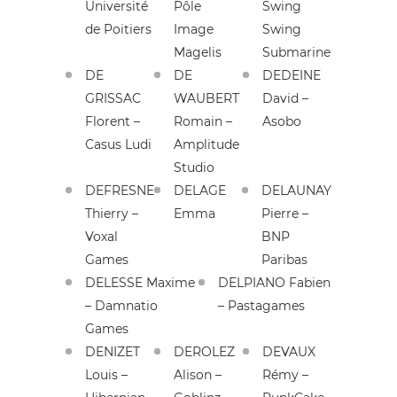
Université
Pôle
Swing
de Poitiers
Image
Swing
Magelis
Submarine
DE
DE
DEDEINE
GRISSAC
WAUBERT
David –
Florent –
Romain –
Asobo
Casus Ludi
Amplitude
Studio
DEFRESNE
DELAGE
DELAUNAY
Thierry –
Emma
Pierre –
Voxal
BNP
Games
Paribas
DELESSE Maxime
DELPIANO Fabien
– Damnatio
– Pastagames
Games
DENIZET
DEROLEZ
DEVAUX
Louis –
Alison –
Rémy –