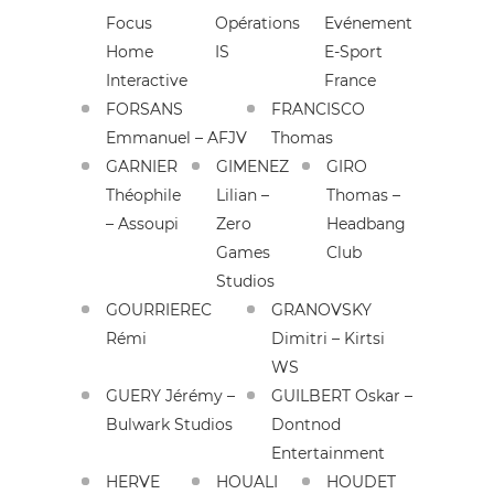
Focus
Opérations
Evénement
Home
IS
E-Sport
Interactive
France
FORSANS
FRANCISCO
Emmanuel – AFJV
Thomas
GARNIER
GIMENEZ
GIRO
Théophile
Lilian –
Thomas –
– Assoupi
Zero
Headbang
Games
Club
Studios
GOURRIEREC
GRANOVSKY
Rémi
Dimitri – Kirtsi
WS
GUERY Jérémy –
GUILBERT Oskar –
Bulwark Studios
Dontnod
Entertainment
HERVE
HOUALI
HOUDET