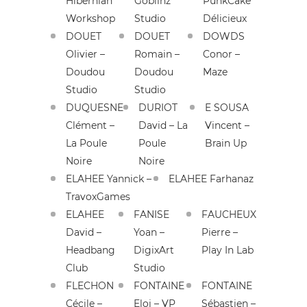
Hibernian
Goblinz
PunkCake
Workshop
Studio
Délicieux
DOUET
DOUET
DOWDS
Olivier –
Romain –
Conor –
Doudou
Doudou
Maze
Studio
Studio
DUQUESNE
DURIOT
E SOUSA
Clément –
David – La
Vincent –
La Poule
Poule
Brain Up
Noire
Noire
ELAHEE Yannick –
ELAHEE Farhanaz
TravoxGames
ELAHEE
FANISE
FAUCHEUX
David –
Yoan –
Pierre –
Headbang
DigixArt
Play In Lab
Club
Studio
FLECHON
FONTAINE
FONTAINE
Cécile –
Eloi – VP
Sébastien –