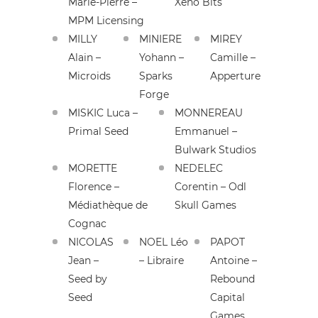
Marie-Pierre –
Xeno Bits
MPM Licensing
MILLY
MINIERE
MIREY
Alain –
Yohann –
Camille –
Microids
Sparks
Apperture
Forge
MISKIC Luca –
MONNEREAU
Primal Seed
Emmanuel –
Bulwark Studios
MORETTE
NEDELEC
Florence –
Corentin – Odl
Médiathèque de
Skull Games
Cognac
NICOLAS
NOEL Léo
PAPOT
Jean –
– Libraire
Antoine –
Seed by
Rebound
Seed
Capital
Games