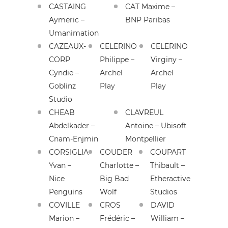
CASTAING
CAT Maxime –
Aymeric –
BNP Paribas
Umanimation
CAZEAUX-
CELERINO
CELERINO
CORP
Philippe –
Virginy –
Cyndie –
Archel
Archel
Goblinz
Play
Play
Studio
CHEAB
CLAVREUL
Abdelkader –
Antoine – Ubisoft
Cnam-Enjmin
Montpellier
CORSIGLIA
COUDER
COUPART
Yvan –
Charlotte –
Thibault –
Nice
Big Bad
Etheractive
Penguins
Wolf
Studios
COVILLE
CROS
DAVID
Marion –
Frédéric –
William –